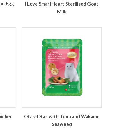
nd Egg
I Love SmartHeart Sterilised Goat
Milk
hicken
Otak-Otak with Tuna and Wakame
Seaweed