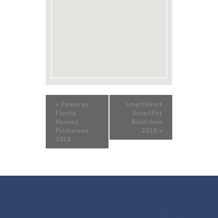
«
Pameran
SmartHeart
Fiesta
SmartPet
Haiwan
Roadshow
Peliharaan
2018
»
2018