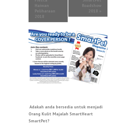
Fiesta
SmartPet
Haiwan
Roadshow
Peliharaan
2018
»
2018
Adakah anda bersedia untuk menjadi
Orang Kulit Majalah SmartHeart
SmartPet?