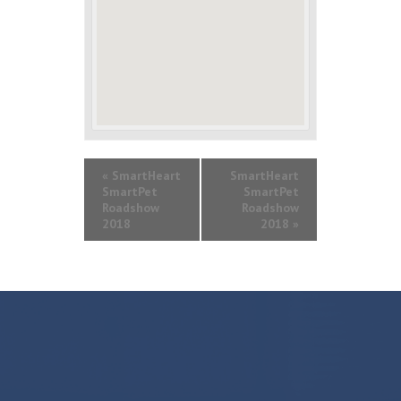
«
SmartHeart
SmartHeart
SmartPet
SmartPet
Roadshow
Roadshow
2018
2018
»