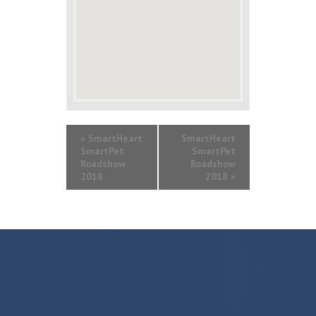
«
SmartHeart
SmartHeart
SmartPet
SmartPet
Roadshow
Roadshow
2018
2018
»