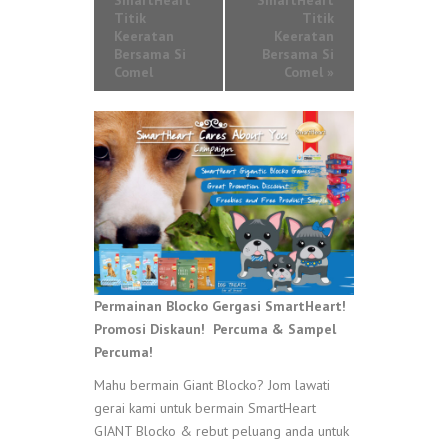
SmartHeart
SmartHeart
Titik
Titik
Keeratan
Keeratan
Bersama Si
Bersama Si
Comel
Comel
»
Permainan Blocko Gergasi SmartHeart!
Promosi Diskaun! Percuma & Sampel
Percuma!
Mahu bermain Giant Blocko? Jom lawati
gerai kami untuk bermain SmartHeart
GIANT Blocko & rebut peluang anda untuk