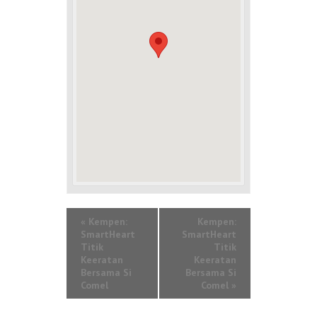
«
Kempen:
Kempen:
SmartHeart
SmartHeart
Titik
Titik
Keeratan
Keeratan
Bersama Si
Bersama Si
Comel
Comel
»