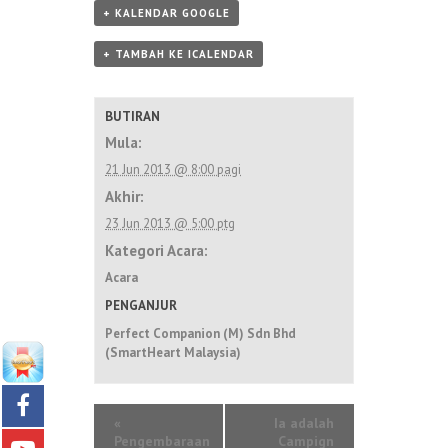
+ KALENDAR GOOGLE
+ TAMBAH KE ICALENDAR
BUTIRAN
Mula:
21 Jun 2013 @ 8:00 pagi
Akhir:
23 Jun 2013 @ 5:00 ptg
Kategori Acara:
Acara
PENGANJUR
Perfect Companion (M) Sdn Bhd
(SmartHeart Malaysia)
«
Ia adalah
Pengembaraan
Campign