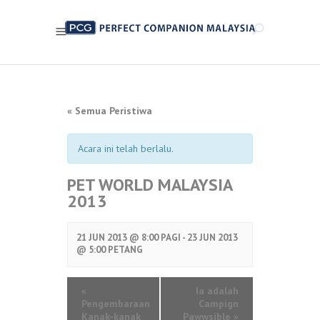
« Semua Peristiwa
Acara ini telah berlalu.
PET WORLD MALAYSIA
2013
21 JUN 2013 @ 8:00 PAGI - 23
JUN 2013
@ 5:00 PETANG
«
Ia adalah
Pengembaraan
Campign
Kanak-kanak
Pawwsible
»