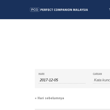
CARIAN
NAVIGASI
HARI
CARIAN
ACARA
CARIAN
DAN
«
Hari sebelumnya